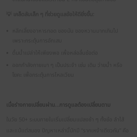
💡 เคล็ดลับเล็ก ๆ ที่ช่วยดูแลข้อให้ดียิ่งขึ้น:
หลีกเลี่ยงอาหารทอด ของมัน ของหวานมากเกินไป
เพราะกระตุ้นการอักเสบ
ดื่มน้ำเปล่าให้เพียงพอ เพื่อหล่อลื่นข้อต่อ
ออกกำลังกายเบา ๆ เป็นประจำ เช่น เดิน ว่ายน้ำ หรือ
โยคะ เพื่อกระตุ้นการไหลเวียน
เมื่อร่างกายเปลี่ยนผ่าน…การดูแลต้องเปลี่ยนตาม
ในวัย 50+ ระบบภายในเริ่มเปลี่ยนแปลงช้า ๆ ทั้งข้อ ลำไส้
และแม้แต่สมอง ปัญหาเหล่านี้มักมี “รากเหง้าเดียวกัน” คือ