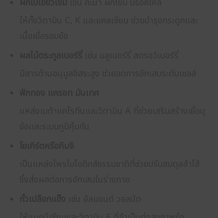
ผักใบเขียวเข้ม
เช่น คะน้า ผักโขม บร็อคโคลี่
ให้ทั้งวิตามิน C, K และแคลเซียม ช่วยบำรุงกระดูกและ
เนื้อเยื่อรอบข้อ
ผลไม้ตระกูลเบอร์รี่
เช่น บลูเบอร์รี่ สตรอว์เบอร์รี่
มีสารต้านอนุมูลอิสระสูง ช่วยลดการอักเสบระดับเซลล์
ฟักทอง แครอท มันเทศ
แหล่งเบต้าแคโรทีนและวิตามิน A ที่ช่วยเสริมสร้างเยื่อบุ
ข้อและระบบภูมิคุ้มกัน
โยเกิร์ตหรือกิมจิ
เป็นแหล่งโพรไบโอติกส์ธรรมชาติที่ช่วยปรับสมดุลลำไส้
ซึ่งส่งผลต่อการอักเสบในร่างกาย
ถั่วเปลือกแข็ง
เช่น อัลมอนด์ วอลนัต
ให้แมกนีเซียมและวิตามิน E ที่จำเป็นต่อสุขภาพข้อ