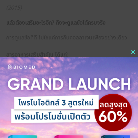
(2015)
แล้วต้องเสริมอะไรอีก? ถึงจะดูแลข้อได้ครบจริง
การดูแลข้อที่ดี ไม่ใช่แค่การกินคอลลาเจนเพียงอย่างเดียว
สารอาหารเสริมสำคัญ ได้แก่:
C
th
Vitamin D3 & K2
: ช่วยดูดซึมแคลเซียมและส่งต่อเข้า
m
กระดูกอย่างปลอดภัย
Vitamin C
: จำเป็นต่อการสร้างคอลลาเจนในร่างกาย
Probiotics & Prebiotics
: ฟื้นฟูสมดุลลำไส้ ลดการ
อักเสบต้นเหตุ
สารต้านอักเสบจากธรรมชาติ
เช่น
curcumin
หรือ