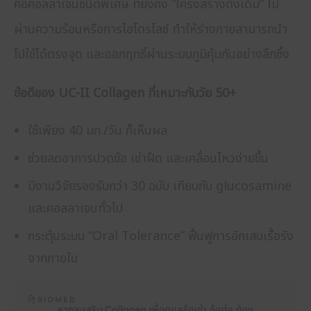
คือคอลลาเจนชนิดพิเศษ ที่ยังคง “โครงสร้างดั้งเดิม” ไม่
ผ่านความร้อนหรือการไฮโดรไลซ์ ทำให้ร่างกายสามารถนำ
ไปใช้ได้ตรงจุด และออกฤทธิ์ผ่านระบบภูมิคุ้มกันอย่างลึกซึ้ง
ข้อดีของ UC-II Collagen ที่เหมาะกับวัย 50+
ใช้เพียง 40 มก./วัน ก็เห็นผล
ช่วยลดอาการปวดข้อ เข่าฝืด และเคลื่อนไหวง่ายขึ้น
มีงานวิจัยรองรับกว่า 30 ฉบับ เทียบกับ glucosamine
และคอลลาเจนทั่วไป
กระตุ้นระบบ “Oral Tolerance” ฟื้นฟูการอักเสบเรื้อรัง
จากภายใน