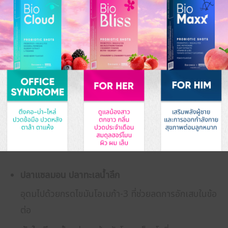
quercetin
กินอย่างไรให้ “ข้อเข่า” แข็งแรงมากขึ้น?
แม้ UC-II Collagen จะไม่สามารถพบได้จากอาหารทั่วไป
(เพราะเป็นคอลลาเจนชนิดพิเศษที่สกัดเฉพาะจากกระดูก
อกไก่แบบไม่ผ่านความร้อน) แต่เรายังสามารถ
เสริมสาร
อาหารอื่น ๆ ที่ช่วยสนับสนุนการทำงานของข้อเข่า
ได้จาก
อาหารในชีวิตประจำวัน
ปลาแซลมอน ปลาทะเลน้ำลึก
อุดมไปด้วยกรดไขมันโอเมก้า-3 ที่ช่วยลดการอักเสบในข้อ
ต่อ