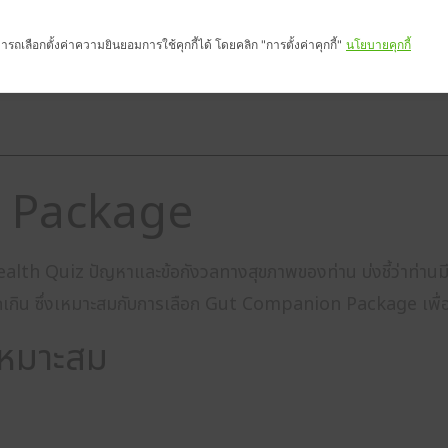
HOME
SHOP NOW
BIOMED 
รถเลือกตั้งค่าความยินยอมการใช้คุกกี้ได้ โดยคลิก "การตั้งค่าคุกกี้"
นโยบายคุกกี้
 Package
lth Quiz ปัญหาและข้อกังวลทางสุขภาพของท่าน บ่งชี้ว่าท่านม
ากเกิน ซึ่งเหมาะสมกับการเลือก Gut Companion Package เพื่อคื
เหมาะสม​