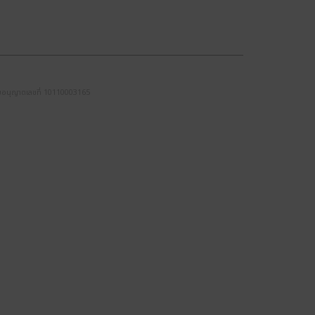
 ใบอนุญาตเลขที่ 10110003165
ACCOUNTS
Login / Register
Confirm Payment
Order Tracking