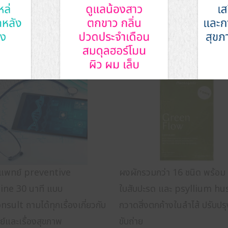
เสริม เมนูอาหาร และบริการ ที่เ
าแพทย์ preventive
ผงผักรวมกว่า 16 ชนิด พร้อม
ine 30 นาที แบบ
ใบสับปะรด และ psyllium hus
sult ถามได้ทุกเรื่องเกี่ยวกับ
กวาดสิ่งตกค้างในลำไส้ ปรับปร
ีย์และเรื่องสุขภาพ
ขับถ่าย