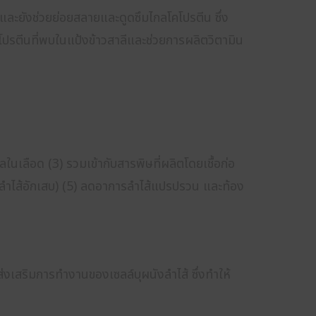
 และยังช่วยย่อยสลายและดูดซึมไกลโคโปรตีน ซึ่ง
นโปรตีนที่พบในแป้งข้าวสาลีและช่วยการผลิตวิตามิน
นเลือด (3) รวมเข้ากับสารพิษที่ผลิตโดยเชื้อก่อ
ังลำไส้อักเสบ) (5) ลดอาการลำไส้แปรปรวน และท้อง
ส่งเสริมการทำงานของเซลล์บุผนังลำไส้ ซึ่งทำให้