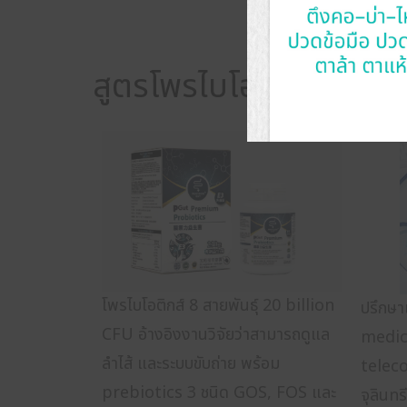
สูตรโพรไบโอติกส์ อาหาร
โพรไบโอติกส์ 8 สายพันธุ์ 20 billion
ปรึกษ
CFU อ้างอิงงานวิจัยว่าสามารถดูแล
medic
ลำไส้ และระบบขับถ่าย พร้อม
telecon
prebiotics 3 ชนิด GOS, FOS และ
จุลินทร