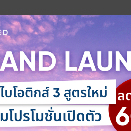
บย่อยอาหาร ลดอาการบวมอักเสบ เพิ่มภูมิคุ้มกัน ช่วยต่อสู้กับแบค