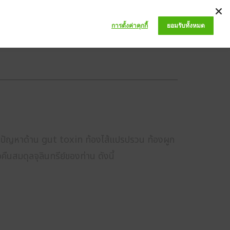
PRIVILEGE CLUB
ABOUT US
BLOG
Q&A
การตั้งค่าคุกกี้
ยอมรับทั้งหมด
ีปัญหาด้าน gut toxin ท้องไส้แปรปรวน ท้องผูก
นสมดุลจุลินทรีย์ของท่าน ดังนี้