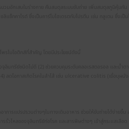
บวมอักเสบในร่างกาย คืนสมดุลระบบขับถ่าย เพิ่มสมดุลภูมิคุ้มกัน
ิแซ็กคาไรด์ ซึ่งเป็นคาร์โบไฮเดรตกับโปรตีน เช่น กลูเตน ซึ่งเป็
โพรไบโอติกส์ที่สำคัญ โดยมีประโยชน์ดังนี้
จุลินทรีย์ชนิดไม่ดี (2) ช่วยควบคุมระดับคลอเรสตอรอล และน้ำตาลใ
(4) ลดโอกาสเกิดโรคในลำไส้ เช่น ulcerative colitis (เยื่อบุผน
ลดอาการแปรปรวนต่างๆในทางเดินอาหาร ช่วยให้ขับถ่ายได้ง่ายขึ้น 
รรั่วไหลของจุลินทรีย์ก่อโรค และสารพิษต่างๆ เข้าสู่กระแสเลือด