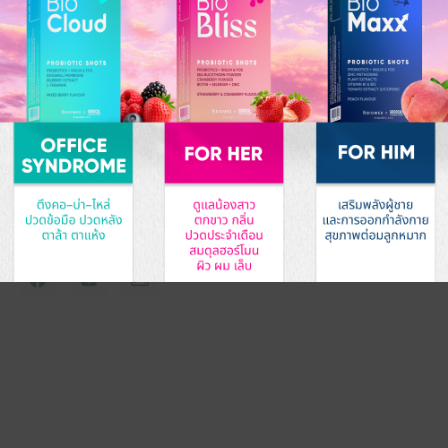
BIOMED TECHNOLOGY HOLDINGS
(THAILAND)
Take care of your health by balancing your
microbiome. Get a Gut Microbiome test to assess the
risks and causes of diseases resulting from an
imbalanced microbiome. Select and measure the
effectiveness of probiotics with personalized
precision for better health.
MAIN MENU
Home
About Us