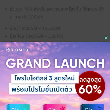
ส่วนลด 10% สำหรับ อาหารและเครื่องดื่ม ที่ร้านบุฟเฟ่ต์
นานาชาติ JW Cafe
มื้อเช้า 6:00AM – 10:30AM
มื้อเที่ยง 12:00AM – 3:00PM
C
มื้อเย็น 6:00PM – 10:30PM
th
More Details
m
Browse All BioMed Privilege Club Members