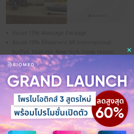
ส่วนลด 15% Massage Package
ส่วนลด 10% ที่ห้องอาหาร JW International
Buffet, Man Ho, New York Steak House,
C
Nami Teppanyaki
th
m
More Details
Browse All BioMed Privilege Club Members