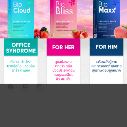
BIOMED TECHNOLOGY HOLDINGS
(THAILAND)
Take care of your health by balancing your
microbiome. Get a Gut Microbiome test to assess the
risks and causes of diseases resulting from an
imbalanced microbiome. Select and measure the
effectiveness of probiotics with personalized
precision for better health.
MAIN MENU
Home