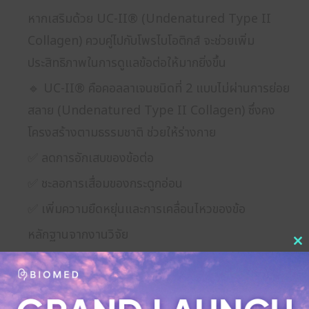
หากเสริมด้วย UC-II® (Undenatured Type II
Collagen) ควบคู่ไปกับโพรไบโอติกส์ จะช่วยเพิ่ม
ประสิทธิภาพในการดูแลข้อต่อให้มากยิ่งขึ้น
🔹 UC-II® คือคอลลาเจนชนิดที่ 2 แบบไม่ผ่านการย่อย
สลาย (Undenatured Type II Collagen) ซึ่งคง
โครงสร้างตามธรรมชาติ ช่วยให้ร่างกาย
✅ ลดการอักเสบของข้อต่อ
✅ ชะลอการเสื่อมของกระดูกอ่อน
✅ เพิ่มความยืดหยุ่นและการเคลื่อนไหวของข้อ
หลักฐานจากงานวิจัย
C
📚 Crowley et al. (2009) ศึกษาในกลุ่มผู้มีอาการข้อ
th
เสื่อม พบว่า UC-II® ลดอาการปวดข้อได้มากกว่า
m
glucosamine และ chondroitin ถึง 33%