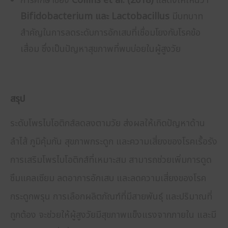
การศึกษาของ
Collins et al. (2018)
แสดงให้เห็นว่า
Bifidobacterium และ Lactobacillus
มีบทบาท
สำคัญในการลดระดับการอักเสบที่เชื่อมโยงกับโรคข้อ
เสื่อม ซึ่งเป็นปัญหาสุขภาพที่พบบ่อยในผู้สูงวัย
สรุป
ระดับโพรไบโอติกส์ลดลงตามวัย ส่งผลให้เกิดปัญหาด้าน
ลำไส้ ภูมิคุ้มกัน สุขภาพกระดูก และความเสี่ยงของโรคเรื้อรัง
การเสริมโพรไบโอติกส์ที่เหมาะสม สามารถช่วยเพิ่มการดูด
ซึมแคลเซียม ลดอาการอักเสบ และลดความเสี่ยงของโรค
กระดูกพรุน การเลือกผลิตภัณฑ์ที่มีสายพันธุ์ และปริมาณที่
ถูกต้อง จะช่วยให้ผู้สูงวัยมีสุขภาพแข็งแรงจากภายใน และมี