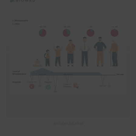
ระดับโพรไบโอติกส์