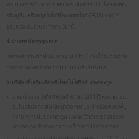
พรีไบโอติกส์เป็นอาหารของโพรไบโอติกส์ เช่น
ไฟเบอร์จา
กอินนูลิน หรือฟรุกโตโอลิโกแซคคาไรด์ (FOS)
ช่วยให้
จุลินทรีย์เติบโตและทำงานได้ดีขึ้น
4. ผ่านการรับรองคุณภาพ
เลือกผลิตภัณฑ์ที่ผ่านมาตรฐาน GMP หรือได้รับการวิจัย
ทางวิทยาศาสตร์เพื่อความมั่นใจในประสิทธิภาพ
งานวิจัยเพิ่มเติมเกี่ยวกับโพรไบโอติกส์ และกระดูก
งานวิจัยของ
Jafarnejad et al. (2017)
พบว่าการเส
ริมโพรไบโอติกส์ในผู้หญิงวัยหมดประจำเดือนช่วยเพิ่ม
ความหนาแน่นของกระดูก และลดอัตราการสลายของ
มวลกระดูก ซึ่งช่วยลดความเสี่ยงของโรคกระดูกพรุน