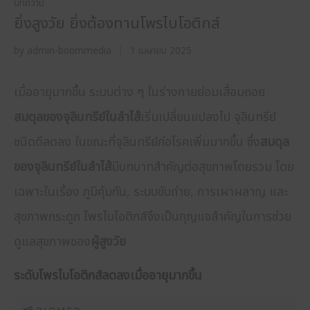
บทความ
ยิ่งสูงวัย ยิ่งต้องทานโพรไบโอติกส์
by
admin-boommedia
1 เมษายน 2025
เมื่ออายุมากขึ้น ระบบต่าง ๆ ในร่างกายย่อมเสื่อมถอย
สมดุลของจุลินทรีย์ในลำไส้
เริ่มเปลี่ยนแปลงไป จุลินทรีย์
ชนิดดีลดลง ในขณะที่จุลินทรีย์ก่อโรคเพิ่มมากขึ้น ซึ่ง
สมดุล
ของจุลินทรีย์ในลำไส้
มีบทบาทสำคัญต่อสุขภาพโดยรวม โดย
เฉพาะในเรื่อง ภูมิคุ้มกัน, ระบบขับถ่าย, การเผาผลาญ และ
สุขภาพกระดูก โพรไบโอติกส์จึงเป็นกุญแจสำคัญในการช่วย
ดูแลสุขภาพของ
ผู้สูงวัย
ระดับโพรไบโอติกส์ลดลงเมื่ออายุมากขึ้น