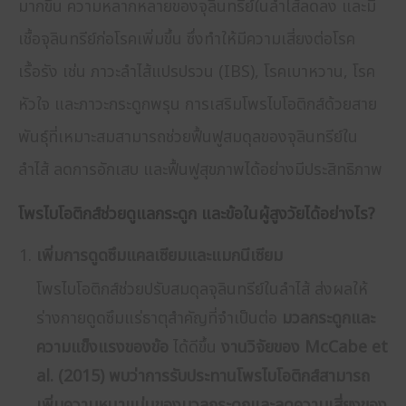
มากขึ้น ความหลากหลายของจุลินทรีย์ในลำไส้ลดลง และมี
เชื้อจุลินทรีย์ก่อโรคเพิ่มขึ้น ซึ่งทำให้มีความเสี่ยงต่อโรค
เรื้อรัง เช่น ภาวะลำไส้แปรปรวน (IBS), โรคเบาหวาน, โรค
หัวใจ และภาวะกระดูกพรุน การเสริมโพรไบโอติกส์ด้วยสาย
พันธุ์ที่เหมาะสมสามารถช่วยฟื้นฟูสมดุลของจุลินทรีย์ใน
ลำไส้ ลดการอักเสบ และฟื้นฟูสุขภาพได้อย่างมีประสิทธิภาพ
โพรไบโอติกส์ช่วยดูแลกระดูก และข้อในผู้สูงวัยได้อย่างไร?
เพิ่มการดูดซึมแคลเซียมและแมกนีเซียม
โพรไบโอติกส์ช่วยปรับสมดุลจุลินทรีย์ในลำไส้ ส่งผลให้
ร่างกายดูดซึมแร่ธาตุสำคัญที่จำเป็นต่อ
มวลกระดูกและ
ความแข็งแรงของข้อ
ได้ดีขึ้น
งานวิจัยของ McCabe et
al. (2015)
พบว่าการรับประทานโพรไบโอติกส์สามารถ
เพิ่มความหนาแน่นของมวลกระดูกและลดความเสี่ยงของ