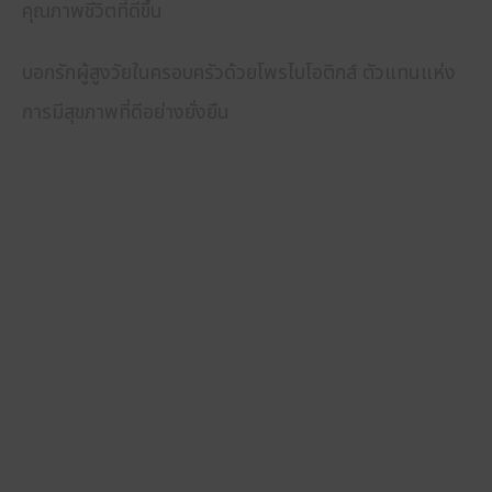
คุณภาพชีวิตที่ดีขึ้น
บอกรักผู้สูงวัยในครอบครัวด้วยโพรไบโอติกส์ ตัวแทนแห่ง
การมีสุขภาพที่ดีอย่างยั่งยืน
BIOMED TECHNOLOGY HOLDINGS
(THAILAND)