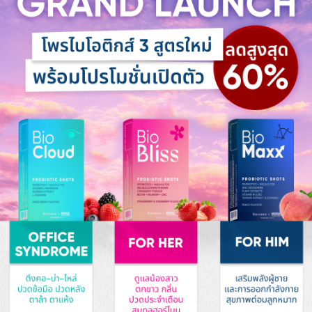
📚 Bagchi et al. (2002) รายงานว่า UC-II® ช่วยลด
การอักเสบและป้องกันการทำลายของกระดูกอ่อนได้อย่าง
มีนัยสำคัญ โดยใช้ปริมาณเพียง 40 มก.ต่อวัน
📚 Lugo et al. (2016) ศึกษาในผู้สูงวัยที่มีอาการข้อ
เข่าเสื่อม พบว่ากลุ่มที่รับประทาน UC-II® ติดต่อกัน 90
วัน มีความสามารถในการเดิน และความสบายในการ
เคลื่อนไหวดีขึ้นอย่างชัดเจน เมื่อเทียบกับกลุ่มควบคุม
เมื่อใช้ร่วมกับโพรไบโอติกส์
โพรไบโอติกส์ช่วยลดการอักเสบจากภายใน เพิ่มการดูด
ซึมแร่ธาตุสำคัญ (แคลเซียม-แมกนีเซียม) ในขณะที่ UC-
II® ฟื้นฟูและปกป้องข้อโดยตรง จึงเป็นการดูแลสุขภาพ
ข้อและกระดูกแบบองค์รวม เหมาะสำหรับผู้สูงวัย หรือผู้ที่
มีปัญหาข้อต่อ