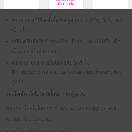
วิธีเพิ่มโพรไบโอติกส์ให้ร่างกายง่าย ๆ
ทานอาหารที่มีโพรไบโอติกส์สูง
เช่น โยเกิร์ต, กิมจิ, เทม
เป้, มิโสะ
เสริมพรีไบโอติกส์
จากกล้วย หัวหอม หน่อไม้ฝรั่ง เพื่อ
เป็นอาหารให้จุลินทรีย์ที่ดี
พิจารณาอาหารเสริมโพรไบโอติกส์
ที่มี
Bifidobacteria และ Lactobacillus ซึ่งเหมาะกับผู้
สูงวัย
วิธีเลือกโพรไบโอติกส์ที่เหมาะกับผู้สูงวัย
การเลือกโพรไบโอติกส์ที่ดี และเหมาะสมกับผู้สูงวัย ควร
พิจารณาปัจจัยเหล่านี้: