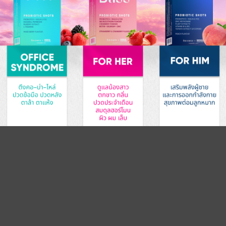
Take care of your health by balancing your
microbiome. Get a Gut Microbiome test to assess the
risks and causes of diseases resulting from an
imbalanced microbiome. Select and measure the
effectiveness of probiotics with personalized
precision for better health.
MAIN MENU
Home
About Us
Probiotics
Precision Probiotics