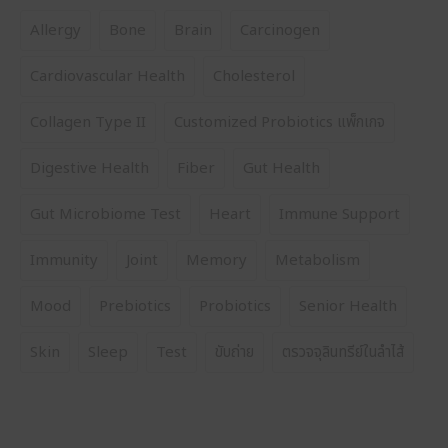
Allergy
Bone
Brain
Carcinogen
Cardiovascular Health
Cholesterol
Collagen Type II
Customized Probiotics แพ็กเกจ
Digestive Health
Fiber
Gut Health
Gut Microbiome Test
Heart
Immune Support
Immunity
Joint
Memory
Metabolism
Mood
Prebiotics
Probiotics
Senior Health
Skin
Sleep
Test
ขับถ่าย
ตรวจจุลินทรีย์ในลำไส้