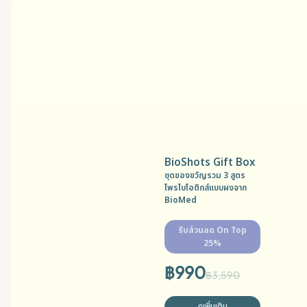
BioShots Gift Box
ชุดของขวัญรวม 3 สูตร
โพรไบโอติกส์แบบผงจาก
BioMed
รับส่วนลด On Top
25%
฿
990
฿
3,590
ดูเพิ่มเติม