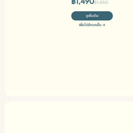
฿
1,490
฿
1,850
ดูเพิ่มเติม
เพิ่มไปยังรถเข็น
→