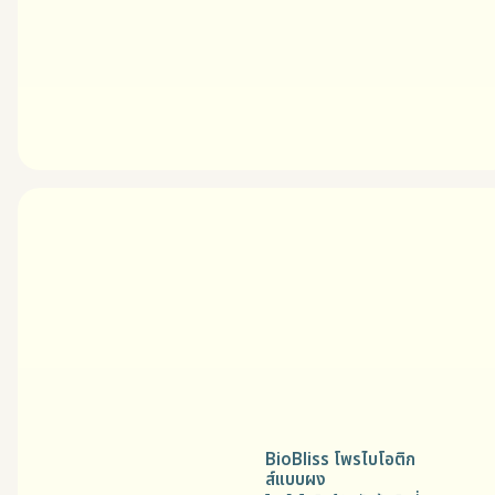
BioBliss โพรไบโอติก
ส์แบบผง