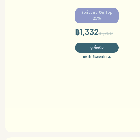
ไขมัน และสุขภาพระบบย่อย
อาหาร MFG: 22/05/2025
รับส่วนลด On Top
EXP: 21/05/2027
25%
฿
1,332
฿
1,750
ดูเพิ่มเติม
เพิ่มไปยังรถเข็น
→