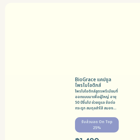
BioGrace แคปซูล
โพรไบโอติกส์
โพรไบโอติกส์สูตรพรีเมียมที่
ออกแบบมาเพื่อผู้ใหญ่ อายุ
50 ปีขึ้นไป ช่วยดูแล ข้อต่อ
กระดูก สมดุลลำไส้ สมอง
และระบบประสาท เพื่อการ
ดูแลสุขภาพอย่างสมดุลในวัย
รับส่วนลด On Top
ที่ต้องการการดูแลเป็นพิเศษ
25%
MFG: 23/02/2026 EXP:
23/02/2028