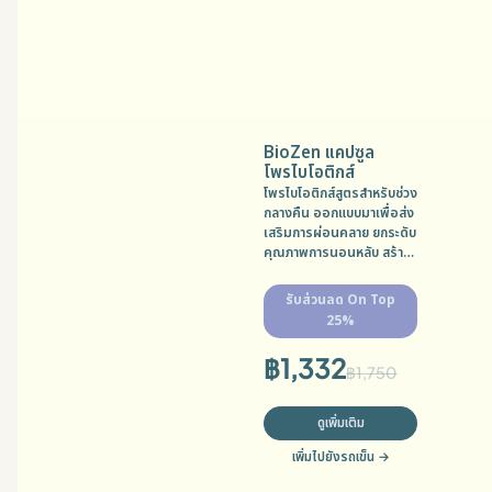
BioZen แคปซูล
โพรไบโอติกส์
โพรไบโอติกส์สูตรสำหรับช่วง
กลางคืน ออกแบบมาเพื่อส่ง
เสริมการผ่อนคลาย ยกระดับ
คุณภาพการนอนหลับ สร้าง
สมดุลทางอารมณ์ และดูแล
สุขภาพลำไส้โดยเฉพาะ MFG:
รับส่วนลด On Top
19/08/2025 EXP:
25%
18/08/2027
฿
1,332
฿
1,750
ดูเพิ่มเติม
เพิ่มไปยังรถเข็น
→