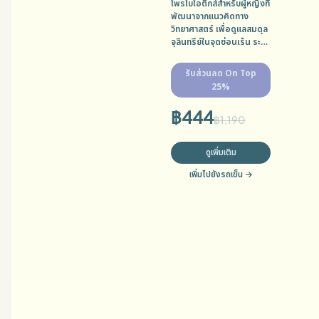
โพรไบโอติกส์สำหรับผู้หญิงที่
พัฒนาจากแนวคิดทาง
วิทยาศาสตร์ เพื่อดูแลสมดุล
จุลินทรีย์ในจุดซ่อนเร้น ระบบ
ย่อยอาหาร และความมั่นใจ
ในชีวิตประจำวัน MFG:
รับส่วนลด On Top
17/10/2025 EXP:
25%
17/04/2027
฿
444
฿
1,190
ดูเพิ่มเติม
เพิ่มไปยังรถเข็น
→