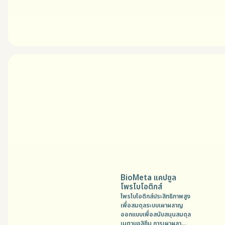
BioMeta แคปซูล
โพรไบโอติกส์
โพรไบโอติกส์ประสิทธิภาพสูง
เพื่อสมดุลระบบเผาผลาญ
ออกแบบเพื่อสนับสนุนสมดุล
เมตาบอลิซึม การเผาผลาญ