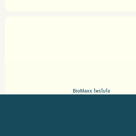
BioMaxx โพรไบโอ
ติกส์แบบผง
โพรไบโอติกส์สำหรับผู้ชายที่
ออกแบบมาเพื่อไลฟ์สไตล์แอ
คทีฟ เน้นการดูแล ระบบไหล
เวียน ออกซิเจน พลังงาน
และการฟื้นตัวของกล้ามเนื้อ
เพื่อประสิทธิภาพของ
รับส่วนลด On Top
ร่างกายในทุกวัน MFG: