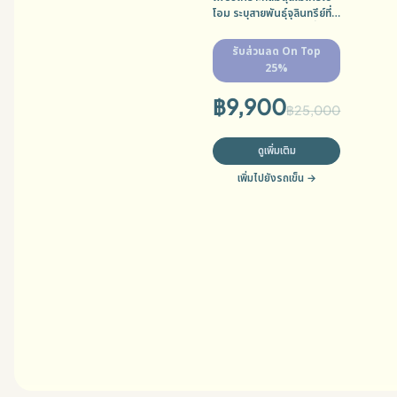
โอม ระบุสายพันธุ์จุลินทรีย์ที่
ขาด และประเมินความเสี่ยง
ด้านสุขภาพ ช่วยให้คุณ
รับส่วนลด On Top
สามารถดูแลสุขภาพได้อย่าง
25%
แม่นยำและเฉพาะบุคคลมาก
ขึ้น
฿
9,900
฿
25,000
ดูเพิ่มเติม
เพิ่มไปยังรถเข็น
→