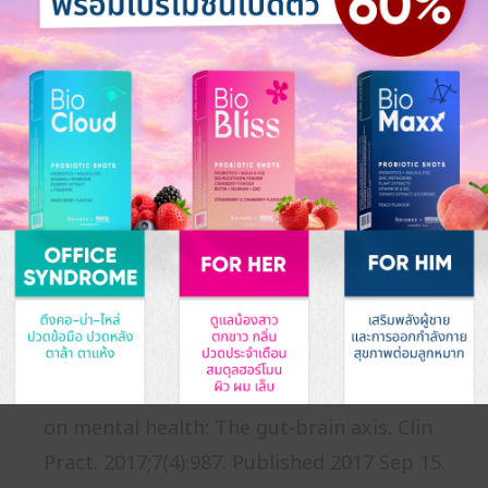
ถัดไป กับ Gut-brain Axis (GBA)
Ref.
Benton D, Williams C, Brown A. Impact of
consuming a milk drink containing a
probiotic on mood and cognition. Eur J Clin
Nutr. 2007 Mar;61(3):355-61. doi:
10.1038/sj.ejcn.1602546. Epub 2006 Dec 6.
PMID: 17151594.
Clapp M, Aurora N, Herrera L, Bhatia M,
Wilen E, Wakefield S. Gut microbiota’s effect
on mental health: The gut-brain axis. Clin
Pract. 2017;7(4):987. Published 2017 Sep 15.