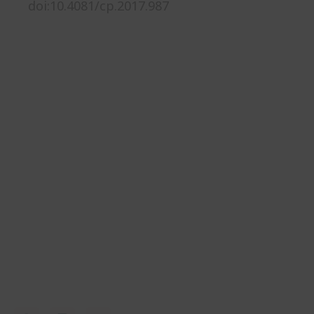
doi:10.4081/cp.2017.987
BIOMED TECHNOLOGY HOLDINGS
(THAILAND)
Take care of your health by balancing your
microbiome. Get a Gut Microbiome test to assess the
risks and causes of diseases resulting from an
imbalanced microbiome. Select and measure the
effectiveness of probiotics with personalized
precision for better health.