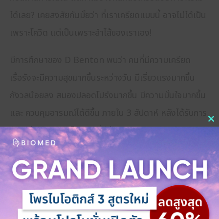
ได้เลย? เคยสงสัยกันมั้ยว่า ที่เราเครียดแบบนี้ อาจไม่ได้เป็น
เพราะโควิด แต่เป็นเพราะลำไส้ของเราเอง!
มีการศึกษาของ D Benton พบว่า คนที่มีความเครียด
เรื้อรังจะมีความสุขมากขึ้นระหว่างวัน มีเรี่ยวแรงมากขึ้น
กังวลน้อยลง สมองปลอดโปร่งมากขึ้น มีความมั่นใจมากขึ้น
และ ควบคุมอารมณ์ได้ดีขึ้น ภายใน 3 สัปดาห์ หลังได้รับการ
C
รักษาด้วยการทานโยเกิร์ตที่มีส่วนผสมของจุลินทรีย์ตระกูล
th
Bifidobacteria species
m
แล้วการรับประทานอาหารเพื่อปรับจุลินทรีย์ในลำไส้ของ
มนุษย์เรา ไปส่งผลต่อการทำงานของสมองได้อย่างไร?
ติดตามกลไกการทำงานระหว่างสมอง และ ลำไส้ได้ในตอน