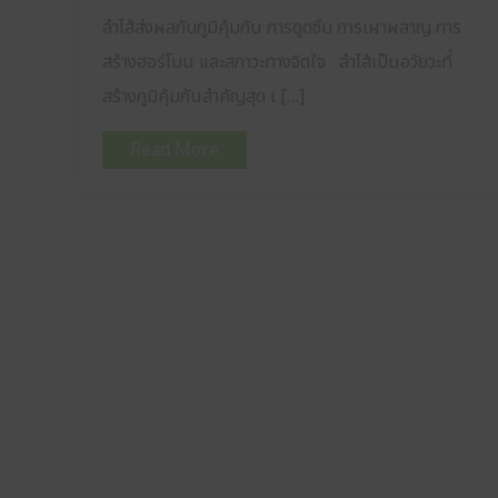
ลำไส้ส่งผลกับภูมิคุ้มกัน การดูดซึม การเผาผลาญ การ
สร้างฮอร์โมน และสภาวะทางจิตใจ ลำไส้เป็นอวัยวะที่
สร้างภูมิคุ้มกันสำคัญสุด เ […]
Read More
BIOMED TECHNOLOGY HOLDINGS (THAILAND)
Take care of your health by balancing your microbiome. Get