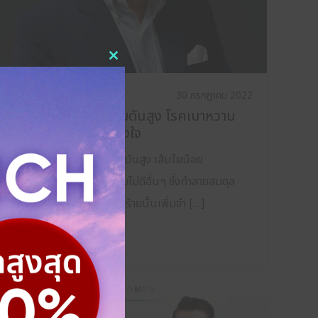
Close
this
เรื่องน่าสนใจเกี่ยวกับจุลินทรีย์
30 กรกฎาคม 2022
module
จุลินทรีย์กับโรคความดันสูง โรคเบาหวาน
โรคหลอดเลือดและหัวใจ
พฤติกรรมการกินอาหารไขมันสูง เส้นใยน้อย
ความเครียด และพฤติกรรมไม่ดีอื่นๆ ซึ่งทำลายสมดุล
จุลินทรีย์ ทำให้จุลินทรีย์ตัวร้ายนั้นเพิ่มจำ […]
Read More