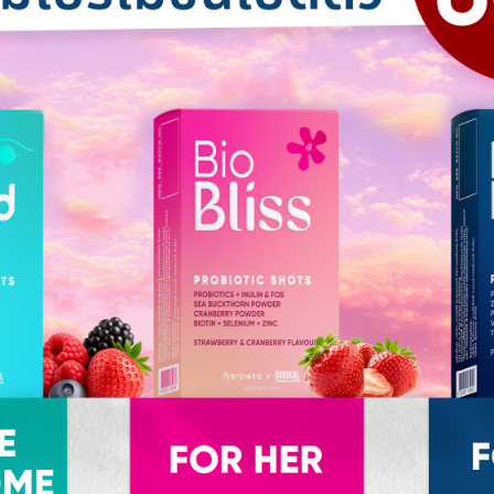
เรื่องน่าสนใจเกี่ยวกับจุลินทรีย์
30 กรกฎาคม 2022
จุลินทรีย์ในลำไส้ ลำไส้ และสมอง เชื่อมโยง
กันอย่างไร
ถ้าหากเรานึกถึงลำไส้ คนส่วนใหญ่จะนึกถึงลำไส้ในแง่
ของอวัยวะ ที่ทำหน้าที่เผาผลาญ และดูดซึมสารอาหาร แต่
น้อยคนนักที่จะทราบ ว่าลำไส้นั้ […]